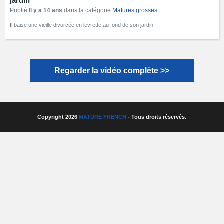
jardin
Publié
Il y a 14 ans
dans la catégorie
Matures grosses
Il baise une vieille divorcée en levrette au fond de son jardin
Regarder la vidéo complète >>
Copyright 2026
MATURE FRENCH
- Tous droits réservés.