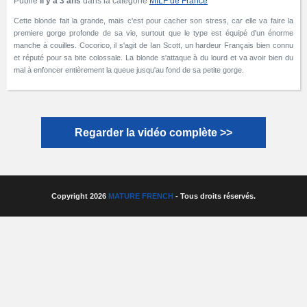
Publié
Il y a 3 ans
dans la catégorie
MILF de France
Cette blonde fait la grande, mais c'est pour cacher son stress, car elle va faire la
premiere gorge profonde de sa vie, surtout que le type est équipé d'un énorme
manche à couilles. Cocorico, il s'agit de Ian Scott, un hardeur Français bien connu
et réputé pour sa bite colossale. La blonde s'attaque à du lourd et va avoir bien du
mal à enfoncer entièrement la queue jusqu'au fond de sa petite gorge.
Regarder la vidéo complète >>
Copyright 2026
MATURE FRENCH
- Tous droits réservés.