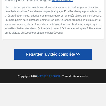
Publié
Il y a 5 ans
dans la catégorie
Matures amateur
Elle est venue pour se faire baiser dans tous les sens et surtout par tous les trous,
cette belle asiatique francaise ne va pas le voyage. En effet, rien que pour elle, on lui
a réservé deux mecs, chauds comme pas deux et remontés à bloc qui vont se faire
un malin plaisir de la défoncer comme il se doit. La chatte trempée, le cul ouvert, et
les seins dressés, elle se lance dans cette aventure, où elle devra désigner qui est
le meilleur baiser des deux. Qui sera le Looser? Qui sera le vainqueur? Bienvenue
sur le plateau du Loosetour et bonne baise à vous!
Regarder la vidéo complète >>
Copyright 2026
MATURE FRENCH
- Tous droits réservés.