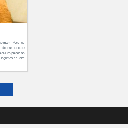
mportant! Mais les
r légume qui défie
u'elle va puiser sa
 légumes se faire