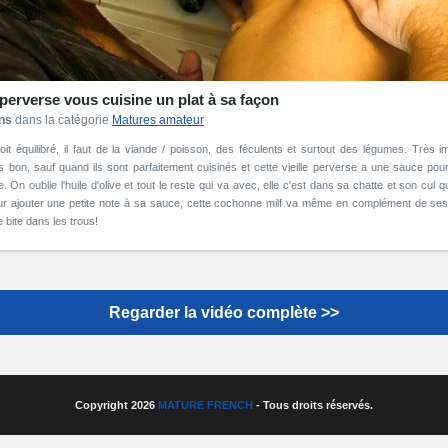
e perverse vous cuisine un plat à sa façon
ans
dans la catégorie
Matures amateur
oit équilibré, il faut de la viande / poisson, des féculents et surtout des légumes. Très i
 bon, sauf quand ils sont parfaitement cuisinés et cette vieille perverse a une sauce pou
 On oublie l'huile d'olive et tout le reste qui va avec, elle c'est dans sa chatte et son cul q
pour ajouter une petite note à sa sauce, cette cochonne milf va même en complément de ses
 bite dans les trous!
Regarder la vidéo complète >>
Copyright 2026
MATURE FRENCH
- Tous droits réservés.