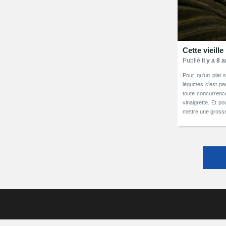
Cette vieill
Publié
Il y a 8 
Pour qu'un plat s
légumes c'est pas
toute concurrence.
vinaigrette. Et 
mettre une grosse