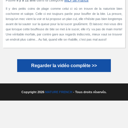
Publié
Il y a 12 ans
dans la catégorie
MILF de France
Il y des petits coins de plage comme celui ci où on trouve de la naturiste bien
cochonne et salope. Celle ci est toujours parée pour bouffer de la bite. La preuve,
lorsqu'un mec vient la voir et lui propose un plan cul, elle n'hésite pas bien longtemps
avant de lui sauter sur la queue pour la lui sucer goulûment. Et laissez moi vous dire
que lorsque cette bouffeuse de bite se met à le sucer, elle n'y va pas de main morte!
Une véritable morfale, par contre gare aux regards indiscrets, mieux vaut se trouver
un endroit plus calme... Au fait, quand elle se rhabille, c'est pas mal aussi!
Regarder la vidéo complète >>
Copyright 2026
MATURE FRENCH
- Tous droits réservés.