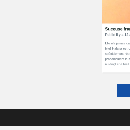
Suceuse fra
Publié
Il y a 12
Elle n'a jamais c
bite! Halana est 
spécialement rése
probablement la sa
au doigt et à l'oei