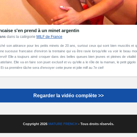
ncaise s'en prend à un minet argentin
 ans
dans la catégorie
MILF de France
aché son attirance pour les petits minets de 20 ans, surtout ceux qui sont bien musclés et 
une suceuse francaise d'environ la trentaine qui va être ravie lorsqu'elle va voir le beau mor
rvé! Elle a toujours aimé croquer dans des belles queues bien jeunes et pleines de vitalité e
tisfaire. Elle va en faire son jouet exclusif et vu qu'elle a le rôle de la maman, le petit gigolo 
l. Et sa première tâche sera d'envoyer cette jeune et jolie milf au 7e ciel!
Regarder la vidéo complète >>
Copyright 2026
MATURE FRENCH
- Tous droits réservés.