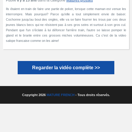
Publié
Il y a 13 ans
dans la catégorie
Matures grosses
Ils étaient en train de faire une partie de poker, lorsque cette maman est venue les
interrompre. Mais pourquoi? Parce qu'elle a tout simplement envie de baiser.
Cochonne jusqu'au bout des ongles, elle va se faire fourrer les trous par ces deux
jeunes blancs becs qui ne résistent pas à ses gros seins et surtout à son gros cul.
Pendant que l'un s'éclate à lui défoncer l'arrière train, l'autre se laisse pomper le
gland et le branle entre ces grosses miches volumineuses. Ca c'est de la video
salope francaise comme on les aime!
Regarder la vidéo complète >>
Copyright 2026
MATURE FRENCH
- Tous droits réservés.