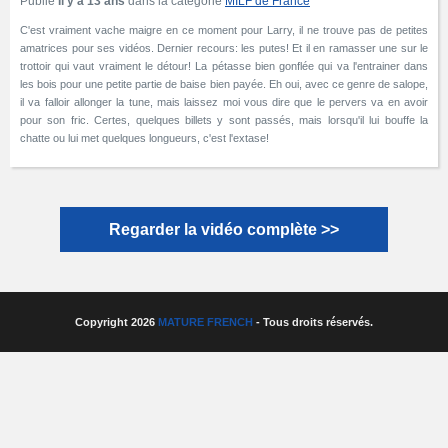
Publié
Il y a 13 ans
dans la catégorie
MILF de France
C'est vraiment vache maigre en ce moment pour Larry, il ne trouve pas de petites
amatrices pour ses vidéos. Dernier recours: les putes! Et il en ramasser une sur le
trottoir qui vaut vraiment le détour! La pétasse bien gonflée qui va l'entrainer dans
les bois pour une petite partie de baise bien payée. Eh oui, avec ce genre de salope,
il va falloir allonger la tune, mais laissez moi vous dire que le pervers va en avoir
pour son fric. Certes, quelques billets y sont passés, mais lorsqu'il lui bouffe la
chatte ou lui met quelques longueurs, c'est l'extase!
Regarder la vidéo complète >>
Copyright 2026
MATURE FRENCH
- Tous droits réservés.